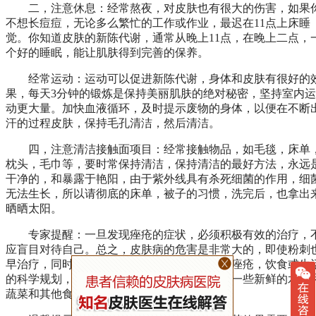
二，注意休息：经常熬夜，对皮肤也有很大的伤害，如果
不想长痘痘，无论多么繁忙的工作或作业，最迟在11点上床睡
觉。你知道皮肤的新陈代谢，通常从晚上11点，在晚上二点，
个好的睡眠，能让肌肤得到完善的保养。
经常运动：运动可以促进新陈代谢，身体和皮肤有很好的
果，每天3分钟的锻炼是保持美丽肌肤的绝对秘密，坚持室内运
动更大量。加快血液循环，及时提示废物的身体，以便在不断
汗的过程皮肤，保持毛孔清洁，然后清洁。
四，注意清洁接触面项目：经常接触物品，如毛毯，床单
枕头，毛巾等，要时常保持清洁，保持清洁的最好方法，永远
干净的，和暴露于艳阳，由于紫外线具有杀死细菌的作用，细
无法生长，所以请彻底的床单，被子的习惯，洗完后，也拿出
晒晒太阳。
专家提醒：一旦发现痤疮的症状，必须积极有效的治疗，
应盲目对待自己。总之，皮肤病的危害是非常大的，即使粉刺
早治疗，同时在痤疮患者做好护理工作，在患痤疮，饮食或生
的科学规划，饮食以清淡为主，少吃糖，多吃一些新鲜的水果
蔬菜和其他食物有益。