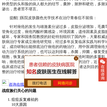
种类型的头和脸的病人都大的结节，囊肿，脓肿和硬疤，多脓
渗出，患者苦不堪言。
提醒[ ]医院皮肤颜色光学技术在治疗青春痘不留痕：
针对痤疮的发生与雄激素分泌过多，皮脂分泌增加，毛囊
管角化过度，痤疮丙酸杆菌感染，环境因素，遗传因素及皮脂
破坏，专家和国务院教授的好处特别组织了国内外，大量权威
肤病治疗专家成立痤疮研究组，经过多年反复临床实践与科学
证，成功研制出能彻底治疗痤疮的药物治疗。用中医调理痤疮
动力治疗系统的治疗，也可以达到排毒，杀菌，抑菌，修复受
细胞，恢复皮肤生态平衡，去痘不留痕迹和痤疮时期的多重影
响，痤疮疤痕和痤疮凹疤痕可以进行全面系统的治疗，近10年
临床成功证实,咨询，在短短的时间内，许多患者达到目的的完
整的治疗经验，治愈率97.8%。
咨询在线专家
0917-8623333
战痘族们关心的问题
痘痘反复难祛的
10大原因