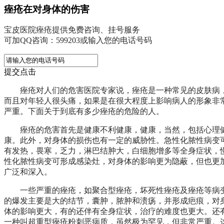
痤疮在对身体的伤害
宝皮医院痤疮提供免费咨询、挂号服务
可加QQ咨询：599203或输入您的电话号码
提交点击
痤疮对人们的危害医院专家说，痤疮是一种常见的皮肤病
而且对年轻人很头痛，如果是在很大程度上影响病人的形象非
严重。下面关于到底有多少痤疮的危险的人。
痤疮的危害首先是健康不利健康，健康，当然，包括心理
康。此外，对身体的损伤也有一定的威胁性。急性化脓性病变
有发热，畏寒，乏力，淋巴结肿大，白细胞增多等全身症状，
性化脓性病变可形成感染灶，对身体的影响更为隐蔽，但也更
广泛和深入。
一些严重的痤疮，如聚合型痤疮，坏死性痤疮及痤疮等病
的爆发主要是大的结节，囊肿，脓肿和溃疡，并形成疤痕，对
体的影响更大，有的还伴有全身症状，治疗的难度也更大。还
一种叫超重型痤疮粉刺恶病质，虽然极为罕见，但非常严重。