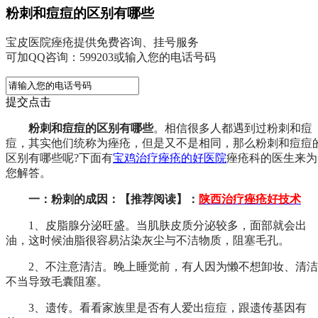
粉刺和痘痘的区别有哪些
宝皮医院痤疮提供免费咨询、挂号服务
可加QQ咨询：599203或输入您的电话号码
提交点击
粉刺和痘痘的区别有哪些
。相信很多人都遇到过粉刺和痘
痘，其实他们统称为痤疮，但是又不是相同，那么粉刺和痘痘
区别有哪些呢?下面有
宝鸡治疗痤疮的好医院
痤疮科的医生来为
您解答。
一：粉刺的成因：【推荐阅读】：
陕西治疗痤疮好技术
1、皮脂腺分泌旺盛。当肌肤皮质分泌较多，面部就会出
油，这时候油脂很容易沾染灰尘与不洁物质，阻塞毛孔。
2、不注意清洁。晚上睡觉前，有人因为懒不想卸妆、清洁
不当导致毛囊阻塞。
3、遗传。看看家族里是否有人爱出痘痘，跟遗传基因有