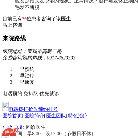
脱发是指头发脱落的现象。正常情况下退行期及休止期的
毛发不断脱
目前已有
位患者咨询了该医生
36
马上咨询
来院路线
医院地址：宝鸡市高新二路
免费咨询预约热线：0917-8623333
早预约
早治疗
早康复
电话预约
免排队
优先就诊
电话拨打抢先预约挂号
医院首页
|
医院简介
|
医生团队
|
特色治疗
↑返回顶部
问诊医生
接诊时间：早8:00—晚17:00（节假日不休）