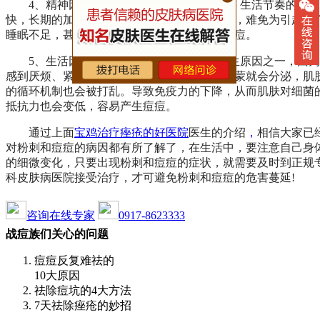
4、精神因素：随着人们生活水平的提高，生活节奏的加
快，长期的加班，工作压力大，造成精神紧张，难免为引起人
睡眠不足，甚至出现内分泌问题，从而诱发痘痘。
5、生活因素：生活压力大也是成人痘产生原因之一，因为
感到厌烦、紧张、心情不好的时候体内的荷尔蒙就会分泌，肌
的循环机制也会被打乱。导致免疫力的下降，从而肌肤对细菌
抵抗力也会变低，容易产生痘痘。
通过上面
宝鸡治疗痤疮的好医院
医生的介绍
，
相信大家已
对粉刺和痘痘的病因都有所了解了，在生活中，要注意自己身
的细微变化，只要出现粉刺和痘痘的症状，就需要及时到正规
科皮肤病医院接受治疗，才可避免粉刺和痘痘的危害蔓延!
咨询在线专家
0917-8623333
战痘族们关心的问题
痘痘反复难祛的
10大原因
祛除痘坑的4大方法
7天祛除痤疮的妙招