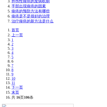
外伤性痤疮的发病机制
手部出现痤疮的因素
痤疮的预防方法有哪些
痤疮是不是很好的治理
治疗痤疮的新方法是什么
首页
上一页
1
2
3
4
5
6
7
8
9
10
11
下一页
末页
共
16
页
106
条