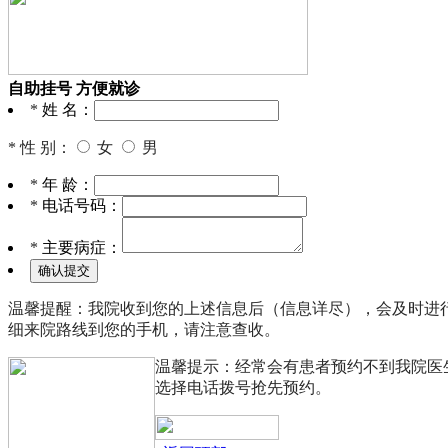
自助挂号
方便就诊
*
姓 名：
*
性 别：
女
男
*
年 龄：
*
电话号码：
*
主要病症：
温馨提醒：
我院收到您的上述信息后（信息详尽），会及时进
细来院路线到您的手机，请注意查收。
温馨提示：
经常会有患者预约不到我院医
选择电话拨号抢先预约。